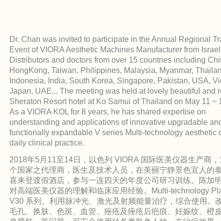
Dr. Chan was invited to participate in the Annual Regional Tr
Event of VIORA Aesthetic Machines Manufacturer from Israel
Distributors and doctors from over 15 countries including Chi
HongKong, Taiwan, Philippines, Malaysia, Myanmar, Thailan
Indonesia, India, South Korea, Singapore, Pakistan, USA, V
Japan, UAE... The meeting was held at lovely beautiful and r
Sheraton Resort hotel at Ko Samui of Thailand on May 11 ~ 
As a VIORA KOL for 8 years, he has shared expertise on
understanding and applications of innovative upgradable an
functionally expandable V series Multi-technology aesthetic 
daily clinical practice.
2018年5月11至14日，以色列 VIORA 国际医美仪器生产商
个国家之代理商，医生及技术人员，在美丽宁静景色宜人的
喜来登渡假酒店，参与一连四天的年度公司研习训练。陈加
对高端医美仪器的理解和临床应用经验。Multi-technology Plat
V30 系列。利用脉冲光、激光及射频能量治疗，综合使用。
毛孔、换肤、色斑、血管、痤疮及痤疮后疤痕、妊娠纹、橙