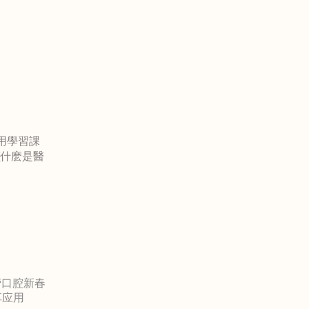
應用學習課
[什麽是醫
营口腔新春
享应用