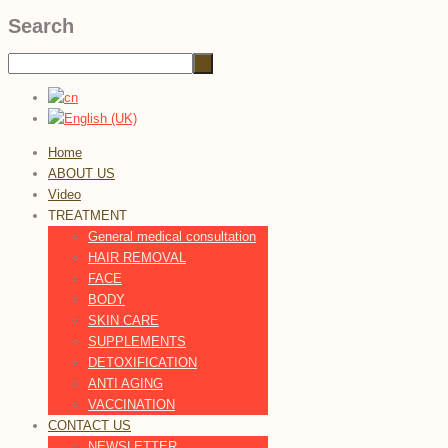
Search
Home
ABOUT US
Video
TREATMENT
General medical consultation
HAIR REMOVAL
FACE
BODY
SKIN CARE
SUPPLEMENTS
DETOXIFICATION
ANTI AGING
VACCINATION
CONTACT US
NEWSLETTER