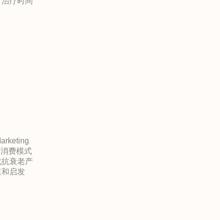
，治疗时间
keting
济消费模式
化抗衰老产
值和启发