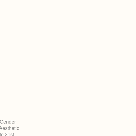
l Gender
Aesthetic
to 21st