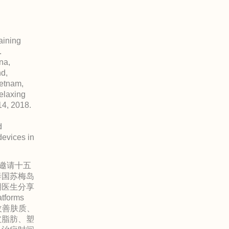
aining
.
na,
d,
ietnam,
elaxing
14, 2018.
d
devices in
，邀请十五
泰国苏梅岛
明医生分享
forms
改善肤质、
皮脂肪、塑