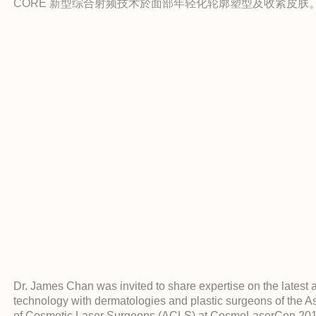
CORE 新型综合射频技术於面部年轻化轮廓塑型及收紧皮肤
Dr. James Chan was invited to share expertise on the latest 
technology with dermatologies and plastic surgeons of the A
of Cosmetic Laser Surgeons (ACLS) at CosmoLaserCon 201