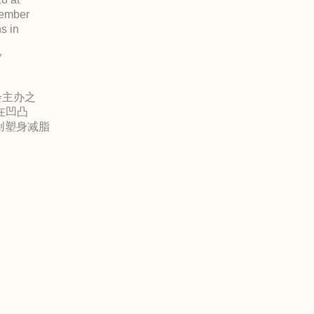
ember
s in
”
会主办之
用在凹凸
创塑身减脂