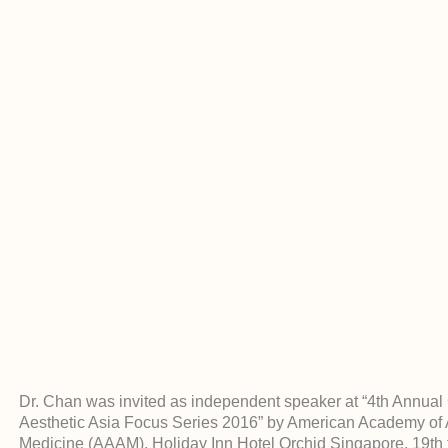
Dr. Chan was invited as independent speaker at “4th Annua
Aesthetic Asia Focus Series 2016” by American Academy of 
Medicine (AAAM), Holiday Inn Hotel Orchid Singapore, 19th 